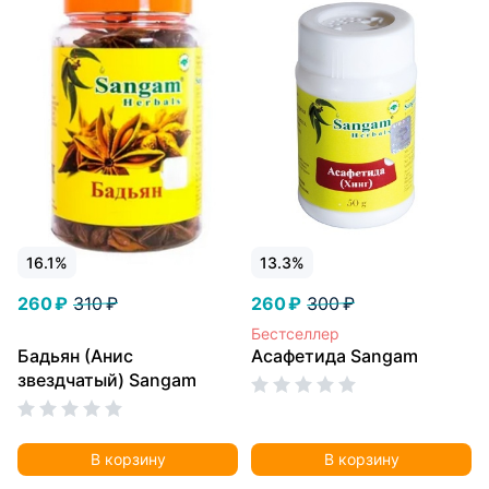
16.1%
13.3%
260 ₽
310 ₽
260 ₽
300 ₽
Бестселлер
Бадьян (Анис
Асафетида Sangam
звездчатый) Sangam
В корзину
В корзину