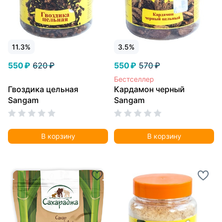
11.3%
3.5%
550 ₽
620 ₽
550 ₽
570 ₽
Бестселлер
Гвоздика цельная
Кардамон черный
Sangam
Sangam
В корзину
В корзину