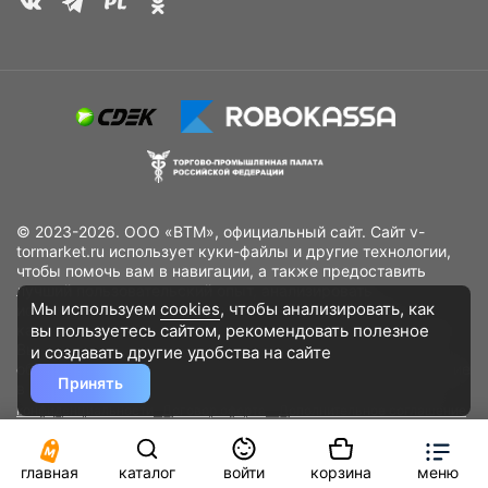
© 2023-2026. ООО «ВТМ», официальный сайт. Сайт v-
tormarket.ru использует куки-файлы и другие технологии,
чтобы помочь вам в навигации, а также предоставить
лучший пользовательский опыт, анализировать
Мы используем
cookies
, чтобы анализировать, как
использование наших продуктов и услуг, повысить
вы пользуетесь сайтом, рекомендовать
полезное
качество рекламных и маркетинговых активностей. Если
Вы не хотите, чтобы Ваши пользовательские данные
и создавать другие удобства на сайте
обрабатывались, пожалуйста, ограничьте их использование
Принять
в своём браузере.
Пользовательское соглашение
Политика
конфиденциальности
Договор оферта
Дополнительное соглашение
к договору (оферте)
Согласия на обработку персональных данных
Разработано
DST Global
главная
каталог
войти
корзина
меню