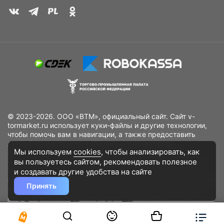
© 2023-2026. ООО «ВТМ», официальный сайт. Сайт v-
tormarket.ru использует куки-файлы и другие технологии,
чтобы помочь вам в навигации, а также предоставить
лучший пользовательский опыт, анализировать
Мы используем
cookies
, чтобы анализировать, как
использование наших продуктов и услуг, повысить
вы пользуетесь сайтом, рекомендовать
полезное
качество рекламных и маркетинговых активностей. Если
Вы не хотите, чтобы Ваши пользовательские данные
и создавать другие удобства на сайте
обрабатывались, пожалуйста, ограничьте их использование
Принять
в своём браузере.
Пользовательское соглашение
Политика
конфиденциальности
Договор оферта
Дополнительное соглашение
к договору (оферте)
Согласия на обработку персональных данных
Разработано
DST Global