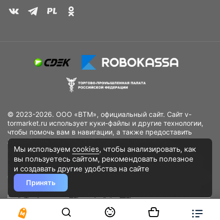
© 2023-2026. ООО «ВТМ», официальный сайт. Сайт v-
tormarket.ru использует куки-файлы и другие технологии,
чтобы помочь вам в навигации, а также предоставить
лучший пользовательский опыт, анализировать
Мы используем
cookies
, чтобы анализировать, как
использование наших продуктов и услуг, повысить
вы пользуетесь сайтом, рекомендовать
полезное
качество рекламных и маркетинговых активностей. Если
Вы не хотите, чтобы Ваши пользовательские данные
и создавать другие удобства на сайте
обрабатывались, пожалуйста, ограничьте их использование
Принять
в своём браузере.
Пользовательское соглашение
Политика
конфиденциальности
Договор оферта
Дополнительное соглашение
к договору (оферте)
Согласия на обработку персональных данных
Разработано
DST Global