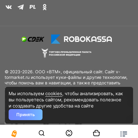
© 2023-2026. ООО «ВТМ», официальный сайт. Сайт v-
tormarket.ru использует куки-файлы и другие технологии,
чтобы помочь вам в навигации, а также предоставить
лучший пользовательский опыт, анализировать
Мы используем
cookies
, чтобы анализировать, как
использование наших продуктов и услуг, повысить
вы пользуетесь сайтом, рекомендовать
полезное
качество рекламных и маркетинговых активностей. Если
Вы не хотите, чтобы Ваши пользовательские данные
и создавать другие удобства на сайте
обрабатывались, пожалуйста, ограничьте их использование
Принять
в своём браузере.
Пользовательское соглашение
Политика
конфиденциальности
Договор оферта
Дополнительное соглашение
к договору (оферте)
Согласия на обработку персональных данных
Разработано
DST Global