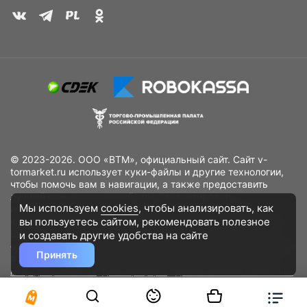
© 2023-2026. ООО «ВТМ», официальный сайт. Сайт v-
tormarket.ru использует куки-файлы и другие технологии,
чтобы помочь вам в навигации, а также предоставить
лучший пользовательский опыт, анализировать
Мы используем
cookies
, чтобы анализировать, как
использование наших продуктов и услуг, повысить
вы пользуетесь сайтом, рекомендовать
полезное
качество рекламных и маркетинговых активностей. Если
Вы не хотите, чтобы Ваши пользовательские данные
и создавать другие удобства на сайте
обрабатывались, пожалуйста, ограничьте их использование
Принять
в своём браузере.
Пользовательское соглашение
Политика
конфиденциальности
Договор оферта
Дополнительное соглашение
к договору (оферте)
Согласия на обработку персональных данных
Разработано
DST Global