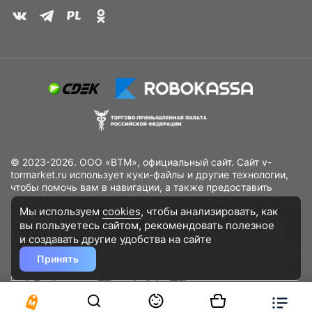
© 2023-2026. ООО «ВТМ», официальный сайт. Сайт v-
tormarket.ru использует куки-файлы и другие технологии,
чтобы помочь вам в навигации, а также предоставить
лучший пользовательский опыт, анализировать
Мы используем
cookies
, чтобы анализировать, как
использование наших продуктов и услуг, повысить
вы пользуетесь сайтом, рекомендовать
полезное
качество рекламных и маркетинговых активностей. Если
Вы не хотите, чтобы Ваши пользовательские данные
и создавать другие удобства на сайте
обрабатывались, пожалуйста, ограничьте их использование
Принять
в своём браузере.
Пользовательское соглашение
Политика
конфиденциальности
Договор оферта
Дополнительное соглашение
к договору (оферте)
Согласия на обработку персональных данных
Разработано
DST Global