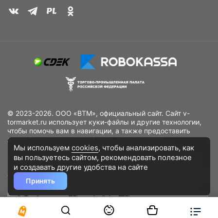
© 2023-2026. ООО «ВТМ», официальный сайт. Сайт v-
tormarket.ru использует куки-файлы и другие технологии,
чтобы помочь вам в навигации, а также предоставить
лучший пользовательский опыт, анализировать
Мы используем
cookies
, чтобы анализировать, как
использование наших продуктов и услуг, повысить
вы пользуетесь сайтом, рекомендовать
полезное
качество рекламных и маркетинговых активностей. Если
Вы не хотите, чтобы Ваши пользовательские данные
и создавать другие удобства на сайте
обрабатывались, пожалуйста, ограничьте их использование
Принять
в своём браузере.
Пользовательское соглашение
Политика
конфиденциальности
Договор оферта
Дополнительное соглашение
к договору (оферте)
Согласия на обработку персональных данных
Разработано
DST Global