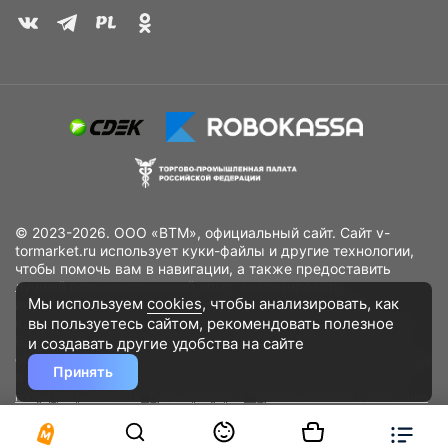
© 2023-2026. ООО «ВТМ», официальный сайт. Сайт v-
tormarket.ru использует куки-файлы и другие технологии,
чтобы помочь вам в навигации, а также предоставить
лучший пользовательский опыт, анализировать
Мы используем
cookies
, чтобы анализировать, как
использование наших продуктов и услуг, повысить
вы пользуетесь сайтом, рекомендовать
полезное
качество рекламных и маркетинговых активностей. Если
Вы не хотите, чтобы Ваши пользовательские данные
и создавать другие удобства на сайте
обрабатывались, пожалуйста, ограничьте их использование
Принять
в своём браузере.
Пользовательское соглашение
Политика
конфиденциальности
Договор оферта
Дополнительное соглашение
к договору (оферте)
Согласия на обработку персональных данных
Разработано
DST Global