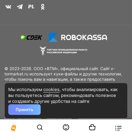
© 2023-2026. ООО «ВТМ», официальный сайт. Сайт v-
tormarket.ru использует куки-файлы и другие технологии,
чтобы помочь вам в навигации, а также предоставить
лучший пользовательский опыт, анализировать
Мы используем
cookies
, чтобы анализировать, как
использование наших продуктов и услуг, повысить
вы пользуетесь сайтом, рекомендовать
полезное
качество рекламных и маркетинговых активностей. Если
Вы не хотите, чтобы Ваши пользовательские данные
и создавать другие удобства на сайте
обрабатывались, пожалуйста, ограничьте их использование
Принять
в своём браузере.
Пользовательское соглашение
Политика
конфиденциальности
Договор оферта
Дополнительное соглашение
к договору (оферте)
Согласия на обработку персональных данных
Разработано
DST Global