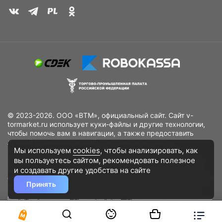
© 2023-2026. ООО «ВТМ», официальный сайт. Сайт v-
tormarket.ru использует куки-файлы и другие технологии,
чтобы помочь вам в навигации, а также предоставить
лучший пользовательский опыт, анализировать
Мы используем
cookies
, чтобы анализировать, как
использование наших продуктов и услуг, повысить
вы пользуетесь сайтом, рекомендовать
полезное
качество рекламных и маркетинговых активностей. Если
Вы не хотите, чтобы Ваши пользовательские данные
и создавать другие удобства на сайте
обрабатывались, пожалуйста, ограничьте их использование
Принять
в своём браузере.
Пользовательское соглашение
Политика
конфиденциальности
Договор оферта
Дополнительное соглашение
к договору (оферте)
Согласия на обработку персональных данных
Разработано
DST Global