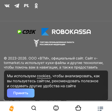
© 2023-2026. ООО «ВТМ», официальный сайт. Сайт v-
tormarket.ru использует куки-файлы и другие технологии,
чтобы помочь вам в навигации, а также предоставить
лучший пользовательский опыт, анализировать
Мы используем
cookies
, чтобы анализировать, как
использование наших продуктов и услуг, повысить
вы пользуетесь сайтом, рекомендовать
полезное
качество рекламных и маркетинговых активностей. Если
Вы не хотите, чтобы Ваши пользовательские данные
и создавать другие удобства на сайте
обрабатывались, пожалуйста, ограничьте их использование
Принять
в своём браузере.
Пользовательское соглашение
Политика
конфиденциальности
Договор оферта
Дополнительное соглашение
к договору (оферте)
Согласия на обработку персональных данных
Разработано
DST Global