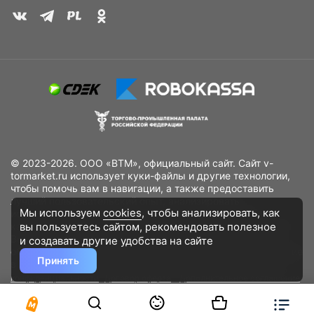
© 2023-2026. ООО «ВТМ», официальный сайт. Сайт v-
tormarket.ru использует куки-файлы и другие технологии,
чтобы помочь вам в навигации, а также предоставить
лучший пользовательский опыт, анализировать
Мы используем
cookies
, чтобы анализировать, как
использование наших продуктов и услуг, повысить
вы пользуетесь сайтом, рекомендовать
полезное
качество рекламных и маркетинговых активностей. Если
Вы не хотите, чтобы Ваши пользовательские данные
и создавать другие удобства на сайте
обрабатывались, пожалуйста, ограничьте их использование
Принять
в своём браузере.
Пользовательское соглашение
Политика
конфиденциальности
Договор оферта
Дополнительное соглашение
к договору (оферте)
Согласия на обработку персональных данных
Разработано
DST Global