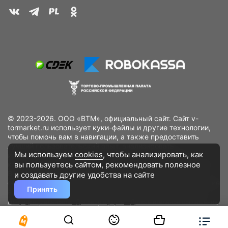
© 2023-2026. ООО «ВТМ», официальный сайт. Сайт v-
tormarket.ru использует куки-файлы и другие технологии,
чтобы помочь вам в навигации, а также предоставить
лучший пользовательский опыт, анализировать
Мы используем
cookies
, чтобы анализировать, как
использование наших продуктов и услуг, повысить
вы пользуетесь сайтом, рекомендовать
полезное
качество рекламных и маркетинговых активностей. Если
Вы не хотите, чтобы Ваши пользовательские данные
и создавать другие удобства на сайте
обрабатывались, пожалуйста, ограничьте их использование
Принять
в своём браузере.
Пользовательское соглашение
Политика
конфиденциальности
Договор оферта
Дополнительное соглашение
к договору (оферте)
Согласия на обработку персональных данных
Разработано
DST Global