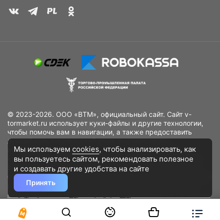
© 2023-2026. ООО «ВТМ», официальный сайт. Сайт v-
tormarket.ru использует куки-файлы и другие технологии,
чтобы помочь вам в навигации, а также предоставить
лучший пользовательский опыт, анализировать
Мы используем
cookies
, чтобы анализировать, как
использование наших продуктов и услуг, повысить
вы пользуетесь сайтом, рекомендовать
полезное
качество рекламных и маркетинговых активностей. Если
Вы не хотите, чтобы Ваши пользовательские данные
и создавать другие удобства на сайте
обрабатывались, пожалуйста, ограничьте их использование
Принять
в своём браузере.
Пользовательское соглашение
Политика
конфиденциальности
Договор оферта
Дополнительное соглашение
к договору (оферте)
Согласия на обработку персональных данных
Разработано
DST Global