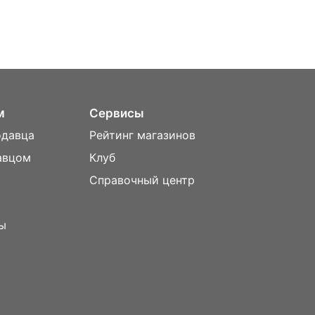
м
Сервисы
одавца
Рейтинг магазинов
авцом
Клуб
Справочный центр
ы