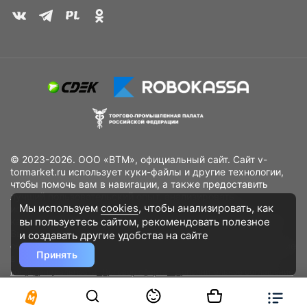
© 2023-2026. ООО «ВТМ», официальный сайт. Сайт v-
tormarket.ru использует куки-файлы и другие технологии,
чтобы помочь вам в навигации, а также предоставить
лучший пользовательский опыт, анализировать
Мы используем
cookies
, чтобы анализировать, как
использование наших продуктов и услуг, повысить
вы пользуетесь сайтом, рекомендовать
полезное
качество рекламных и маркетинговых активностей. Если
Вы не хотите, чтобы Ваши пользовательские данные
и создавать другие удобства на сайте
обрабатывались, пожалуйста, ограничьте их использование
Принять
в своём браузере.
Пользовательское соглашение
Политика
конфиденциальности
Договор оферта
Дополнительное соглашение
к договору (оферте)
Согласия на обработку персональных данных
Разработано
DST Global