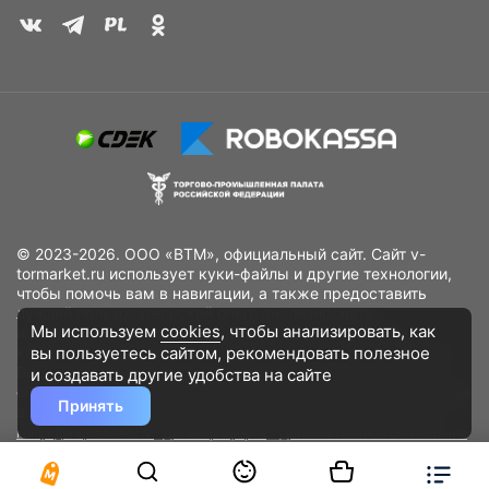
© 2023-2026. ООО «ВТМ», официальный сайт. Сайт v-
tormarket.ru использует куки-файлы и другие технологии,
чтобы помочь вам в навигации, а также предоставить
лучший пользовательский опыт, анализировать
Мы используем
cookies
, чтобы анализировать, как
использование наших продуктов и услуг, повысить
вы пользуетесь сайтом, рекомендовать
полезное
качество рекламных и маркетинговых активностей. Если
Вы не хотите, чтобы Ваши пользовательские данные
и создавать другие удобства на сайте
обрабатывались, пожалуйста, ограничьте их использование
Принять
в своём браузере.
Пользовательское соглашение
Политика
конфиденциальности
Договор оферта
Дополнительное соглашение
к договору (оферте)
Согласия на обработку персональных данных
Разработано
DST Global