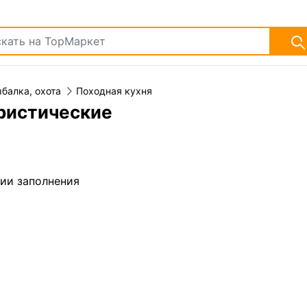
балка, охота
Походная кухня
ристические
дии заполнения