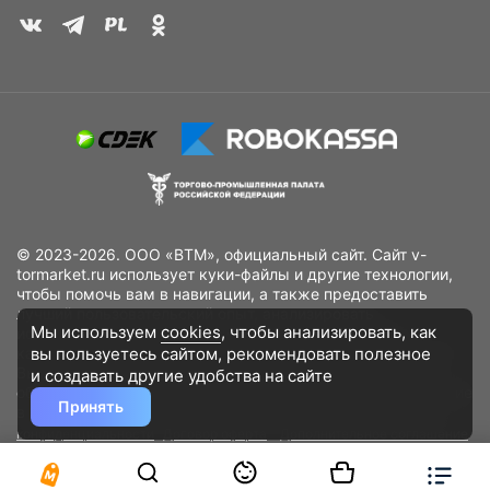
© 2023-2026. ООО «ВТМ», официальный сайт. Сайт v-
tormarket.ru использует куки-файлы и другие технологии,
чтобы помочь вам в навигации, а также предоставить
лучший пользовательский опыт, анализировать
Мы используем
cookies
, чтобы анализировать, как
использование наших продуктов и услуг, повысить
вы пользуетесь сайтом, рекомендовать
полезное
качество рекламных и маркетинговых активностей. Если
Вы не хотите, чтобы Ваши пользовательские данные
и создавать другие удобства на сайте
обрабатывались, пожалуйста, ограничьте их использование
Принять
в своём браузере.
Пользовательское соглашение
Политика
конфиденциальности
Договор оферта
Дополнительное соглашение
к договору (оферте)
Согласия на обработку персональных данных
Разработано
DST Global