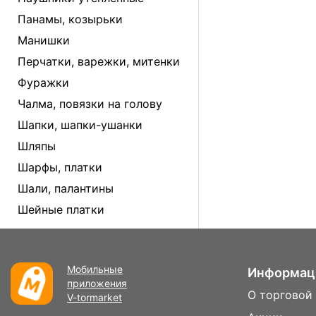
Панамы, козырьки
Манишки
Перчатки, варежки, митенки
Фуражки
Чалма, повязки на голову
Шапки, шапки-ушанки
Шляпы
Шарфы, платки
Шали, палантины
Шейные платки
Мобильные
Информац
приложения
О торговой
V-tormarket