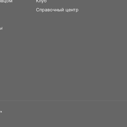
авцом
Клуб
Справочный центр
ы