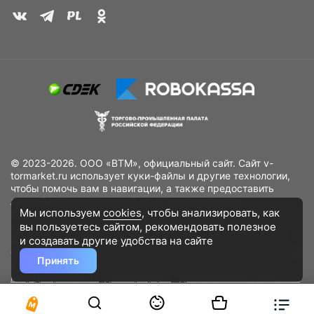
© 2023-2026. ООО «ВТМ», официальный сайт. Сайт v-
tormarket.ru использует куки-файлы и другие технологии,
чтобы помочь вам в навигации, а также предоставить
лучший пользовательский опыт, анализировать
Мы используем
cookies
, чтобы анализировать, как
использование наших продуктов и услуг, повысить
вы пользуетесь сайтом, рекомендовать
полезное
качество рекламных и маркетинговых активностей. Если
Вы не хотите, чтобы Ваши пользовательские данные
и создавать другие удобства на сайте
обрабатывались, пожалуйста, ограничьте их использование
Принять
в своём браузере.
Пользовательское соглашение
Политика
конфиденциальности
Договор оферта
Дополнительное соглашение
к договору (оферте)
Согласия на обработку персональных данных
Разработано
DST Global