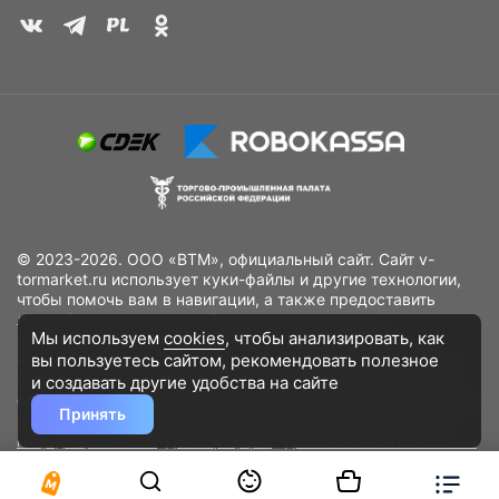
© 2023-2026. ООО «ВТМ», официальный сайт. Сайт v-
tormarket.ru использует куки-файлы и другие технологии,
чтобы помочь вам в навигации, а также предоставить
лучший пользовательский опыт, анализировать
Мы используем
cookies
, чтобы анализировать, как
использование наших продуктов и услуг, повысить
вы пользуетесь сайтом, рекомендовать
полезное
качество рекламных и маркетинговых активностей. Если
Вы не хотите, чтобы Ваши пользовательские данные
и создавать другие удобства на сайте
обрабатывались, пожалуйста, ограничьте их использование
Принять
в своём браузере.
Пользовательское соглашение
Политика
конфиденциальности
Договор оферта
Дополнительное соглашение
к договору (оферте)
Согласия на обработку персональных данных
Разработано
DST Global