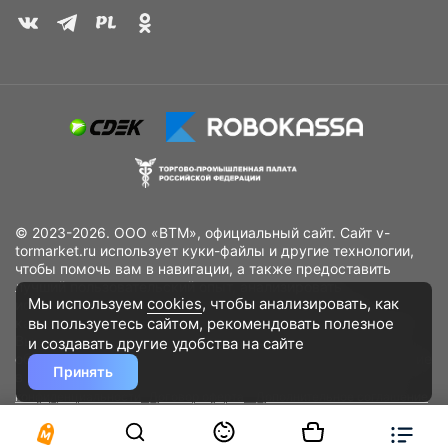
© 2023-2026. ООО «ВТМ», официальный сайт. Сайт v-
tormarket.ru использует куки-файлы и другие технологии,
чтобы помочь вам в навигации, а также предоставить
лучший пользовательский опыт, анализировать
Мы используем
cookies
, чтобы анализировать, как
использование наших продуктов и услуг, повысить
вы пользуетесь сайтом, рекомендовать
полезное
качество рекламных и маркетинговых активностей. Если
Вы не хотите, чтобы Ваши пользовательские данные
и создавать другие удобства на сайте
обрабатывались, пожалуйста, ограничьте их использование
Принять
в своём браузере.
Пользовательское соглашение
Политика
конфиденциальности
Договор оферта
Дополнительное соглашение
к договору (оферте)
Согласия на обработку персональных данных
Разработано
DST Global