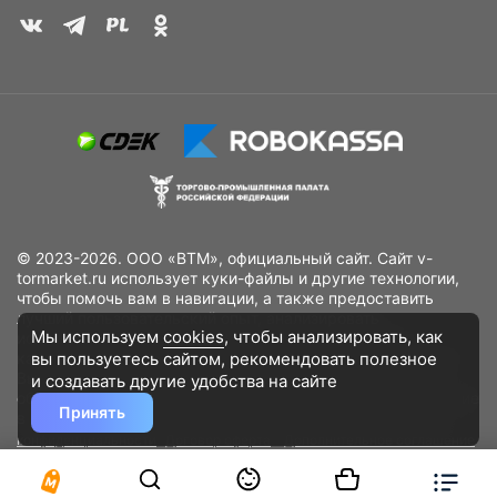
© 2023-2026. ООО «ВТМ», официальный сайт. Сайт v-
tormarket.ru использует куки-файлы и другие технологии,
чтобы помочь вам в навигации, а также предоставить
лучший пользовательский опыт, анализировать
Мы используем
cookies
, чтобы анализировать, как
использование наших продуктов и услуг, повысить
вы пользуетесь сайтом, рекомендовать
полезное
качество рекламных и маркетинговых активностей. Если
Вы не хотите, чтобы Ваши пользовательские данные
и создавать другие удобства на сайте
обрабатывались, пожалуйста, ограничьте их использование
Принять
в своём браузере.
Пользовательское соглашение
Политика
конфиденциальности
Договор оферта
Дополнительное соглашение
к договору (оферте)
Согласия на обработку персональных данных
Разработано
DST Global