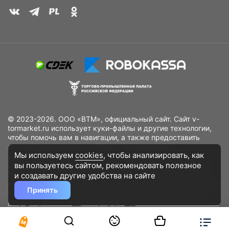
© 2023-2026. ООО «ВТМ», официальный сайт. Сайт v-
tormarket.ru использует куки-файлы и другие технологии,
чтобы помочь вам в навигации, а также предоставить
лучший пользовательский опыт, анализировать
Мы используем
cookies
, чтобы анализировать, как
использование наших продуктов и услуг, повысить
вы пользуетесь сайтом, рекомендовать
полезное
качество рекламных и маркетинговых активностей. Если
Вы не хотите, чтобы Ваши пользовательские данные
и создавать другие удобства на сайте
обрабатывались, пожалуйста, ограничьте их использование
Принять
в своём браузере.
Пользовательское соглашение
Политика
конфиденциальности
Договор оферта
Дополнительное соглашение
к договору (оферте)
Согласия на обработку персональных данных
Разработано
DST Global