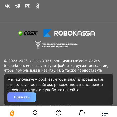
© 2023-2026. ООО «ВТМ», официальный сайт. Сайт v-
tormarket.ru использует куки-файлы и другие технологии,
чтобы помочь вам в навигации, а также предоставить
лучший пользовательский опыт, анализировать
Мы используем
cookies
, чтобы анализировать, как
использование наших продуктов и услуг, повысить
вы пользуетесь сайтом, рекомендовать
полезное
качество рекламных и маркетинговых активностей. Если
Вы не хотите, чтобы Ваши пользовательские данные
и создавать другие удобства на сайте
обрабатывались, пожалуйста, ограничьте их использование
Принять
в своём браузере.
Пользовательское соглашение
Политика
конфиденциальности
Договор оферта
Дополнительное соглашение
к договору (оферте)
Согласия на обработку персональных данных
Разработано
DST Global