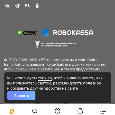
© 2023-2026. ООО «ВТМ», официальный сайт. Сайт v-
tormarket.ru использует куки-файлы и другие технологии,
чтобы помочь вам в навигации, а также предоставить
лучший пользовательский опыт, анализировать
Мы используем
cookies
, чтобы анализировать, как
использование наших продуктов и услуг, повысить
вы пользуетесь сайтом, рекомендовать
полезное
качество рекламных и маркетинговых активностей. Если
Вы не хотите, чтобы Ваши пользовательские данные
и создавать другие удобства на сайте
обрабатывались, пожалуйста, ограничьте их использование
Принять
в своём браузере.
Пользовательское соглашение
Политика
конфиденциальности
Договор оферта
Дополнительное соглашение
к договору (оферте)
Согласия на обработку персональных данных
Разработано
DST Global