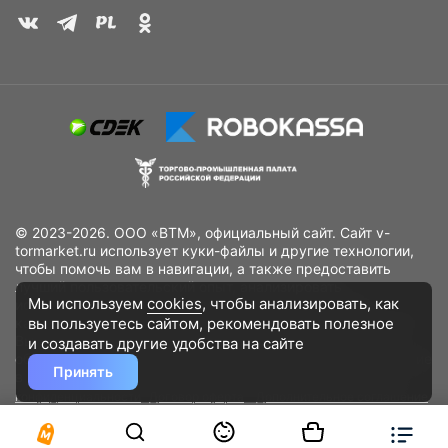
© 2023-2026. ООО «ВТМ», официальный сайт. Сайт v-
tormarket.ru использует куки-файлы и другие технологии,
чтобы помочь вам в навигации, а также предоставить
лучший пользовательский опыт, анализировать
Мы используем
cookies
, чтобы анализировать, как
использование наших продуктов и услуг, повысить
вы пользуетесь сайтом, рекомендовать
полезное
качество рекламных и маркетинговых активностей. Если
Вы не хотите, чтобы Ваши пользовательские данные
и создавать другие удобства на сайте
обрабатывались, пожалуйста, ограничьте их использование
Принять
в своём браузере.
Пользовательское соглашение
Политика
конфиденциальности
Договор оферта
Дополнительное соглашение
к договору (оферте)
Согласия на обработку персональных данных
Разработано
DST Global