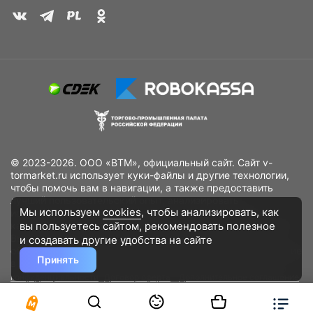
© 2023-2026. ООО «ВТМ», официальный сайт. Сайт v-
tormarket.ru использует куки-файлы и другие технологии,
чтобы помочь вам в навигации, а также предоставить
лучший пользовательский опыт, анализировать
Мы используем
cookies
, чтобы анализировать, как
использование наших продуктов и услуг, повысить
вы пользуетесь сайтом, рекомендовать
полезное
качество рекламных и маркетинговых активностей. Если
Вы не хотите, чтобы Ваши пользовательские данные
и создавать другие удобства на сайте
обрабатывались, пожалуйста, ограничьте их использование
Принять
в своём браузере.
Пользовательское соглашение
Политика
конфиденциальности
Договор оферта
Дополнительное соглашение
к договору (оферте)
Согласия на обработку персональных данных
Разработано
DST Global