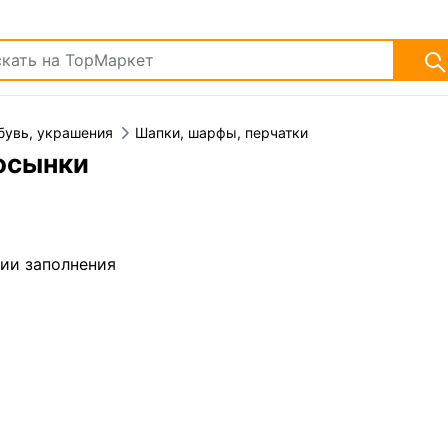
бувь, украшения
Шапки, шарфы, перчатки
осынки
дии заполнения