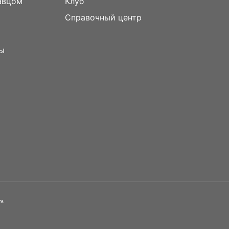
авцом
Клуб
Справочный центр
ы