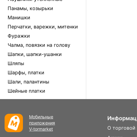
Панамы, козырьки
Манишки
Перчатки, варежки, митенки
Фуражки
Чалма, повязки на голову
Шапки, шапки-ушанки
Шляпы
Шарфы, платки
Шали, палантины
Шейные платки
Мобильные
Информац
приложения
О торговой
V-tormarket