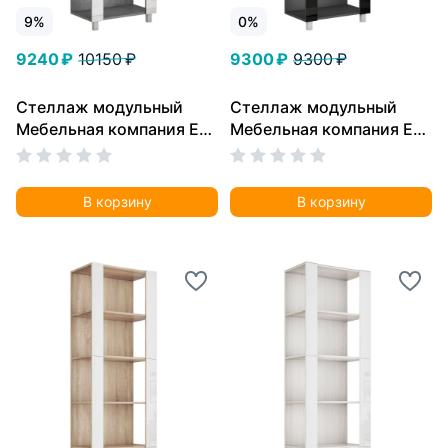
9%
0%
9240 ₽
10150 ₽
9300 ₽
9300 ₽
Стеллаж модульный
Стеллаж модульный
Мебельная компания Е1
Мебельная компания Е1
Универсальный Белое
Универсальный Черное
стекло 35х51х230,
стекло 35х60х240,
Бетон
Серый диамант
В корзину
В корзину