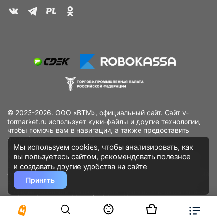
© 2023-2026. ООО «ВТМ», официальный сайт. Сайт v-
tormarket.ru использует куки-файлы и другие технологии,
чтобы помочь вам в навигации, а также предоставить
лучший пользовательский опыт, анализировать
Мы используем
cookies
, чтобы анализировать, как
использование наших продуктов и услуг, повысить
вы пользуетесь сайтом, рекомендовать
полезное
качество рекламных и маркетинговых активностей. Если
Вы не хотите, чтобы Ваши пользовательские данные
и создавать другие удобства на сайте
обрабатывались, пожалуйста, ограничьте их использование
Принять
в своём браузере.
Пользовательское соглашение
Политика
конфиденциальности
Договор оферта
Дополнительное соглашение
к договору (оферте)
Согласия на обработку персональных данных
Разработано
DST Global