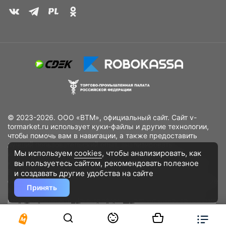
© 2023-2026. ООО «ВТМ», официальный сайт. Сайт v-
tormarket.ru использует куки-файлы и другие технологии,
чтобы помочь вам в навигации, а также предоставить
лучший пользовательский опыт, анализировать
Мы используем
cookies
, чтобы анализировать, как
использование наших продуктов и услуг, повысить
вы пользуетесь сайтом, рекомендовать
полезное
качество рекламных и маркетинговых активностей. Если
Вы не хотите, чтобы Ваши пользовательские данные
и создавать другие удобства на сайте
обрабатывались, пожалуйста, ограничьте их использование
Принять
в своём браузере.
Пользовательское соглашение
Политика
конфиденциальности
Договор оферта
Дополнительное соглашение
к договору (оферте)
Согласия на обработку персональных данных
Разработано
DST Global