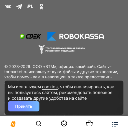
© 2023-2026. ООО «ВТМ», официальный сайт. Сайт v-
tormarket.ru использует куки-файлы и другие технологии,
чтобы помочь вам в навигации, а также предоставить
лучший пользовательский опыт, анализировать
Мы используем
cookies
, чтобы анализировать, как
использование наших продуктов и услуг, повысить
вы пользуетесь сайтом, рекомендовать
полезное
качество рекламных и маркетинговых активностей. Если
Вы не хотите, чтобы Ваши пользовательские данные
и создавать другие удобства на сайте
обрабатывались, пожалуйста, ограничьте их использование
Принять
в своём браузере.
Пользовательское соглашение
Политика
конфиденциальности
Договор оферта
Дополнительное соглашение
к договору (оферте)
Согласия на обработку персональных данных
Разработано
DST Global