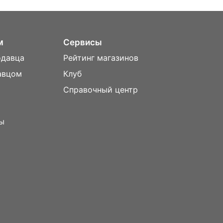
м
Сервисы
одавца
Рейтинг магазинов
авцом
Клуб
Справочный центр
ы