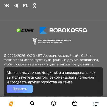
© 2023-2026. ООО «ВТМ», официальный сайт. Сайт v-
tormarket.ru использует куки-файлы и другие технологии,
чтобы помочь вам в навигации, а также предоставить
лучший пользовательский опыт, анализировать
Мы используем
cookies
, чтобы анализировать, как
использование наших продуктов и услуг, повысить
вы пользуетесь сайтом, рекомендовать
полезное
качество рекламных и маркетинговых активностей. Если
Вы не хотите, чтобы Ваши пользовательские данные
и создавать другие удобства на сайте
обрабатывались, пожалуйста, ограничьте их использование
Принять
в своём браузере.
Пользовательское соглашение
Политика
конфиденциальности
Договор оферта
Дополнительное соглашение
к договору (оферте)
Согласия на обработку персональных данных
Разработано
DST Global