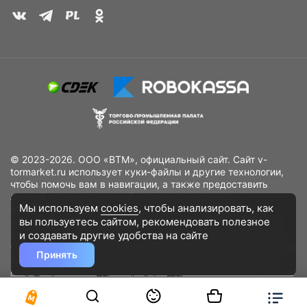
© 2023-2026. ООО «ВТМ», официальный сайт. Сайт v-
tormarket.ru использует куки-файлы и другие технологии,
чтобы помочь вам в навигации, а также предоставить
лучший пользовательский опыт, анализировать
Мы используем
cookies
, чтобы анализировать, как
использование наших продуктов и услуг, повысить
вы пользуетесь сайтом, рекомендовать
полезное
качество рекламных и маркетинговых активностей. Если
Вы не хотите, чтобы Ваши пользовательские данные
и создавать другие удобства на сайте
обрабатывались, пожалуйста, ограничьте их использование
Принять
в своём браузере.
Пользовательское соглашение
Политика
конфиденциальности
Договор оферта
Дополнительное соглашение
к договору (оферте)
Согласия на обработку персональных данных
Разработано
DST Global