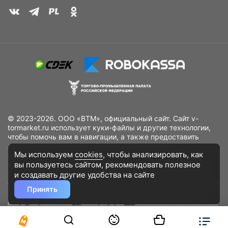
© 2023-2026. ООО «ВТМ», официальный сайт. Сайт v-
tormarket.ru использует куки-файлы и другие технологии,
чтобы помочь вам в навигации, а также предоставить
лучший пользовательский опыт, анализировать
Мы используем
cookies
, чтобы анализировать, как
использование наших продуктов и услуг, повысить
вы пользуетесь сайтом, рекомендовать
полезное
качество рекламных и маркетинговых активностей. Если
Вы не хотите, чтобы Ваши пользовательские данные
и создавать другие удобства на сайте
обрабатывались, пожалуйста, ограничьте их использование
Принять
в своём браузере.
Пользовательское соглашение
Политика
конфиденциальности
Договор оферта
Дополнительное соглашение
к договору (оферте)
Согласия на обработку персональных данных
Разработано
DST Global