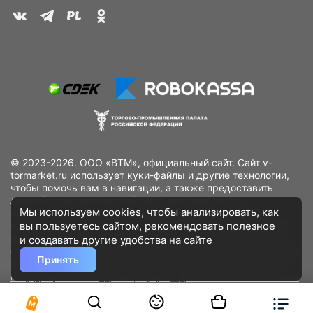
© 2023-2026. ООО «ВТМ», официальный сайт. Сайт v-
tormarket.ru использует куки-файлы и другие технологии,
чтобы помочь вам в навигации, а также предоставить
лучший пользовательский опыт, анализировать
Мы используем
cookies
, чтобы анализировать, как
использование наших продуктов и услуг, повысить
вы пользуетесь сайтом, рекомендовать
полезное
качество рекламных и маркетинговых активностей. Если
Вы не хотите, чтобы Ваши пользовательские данные
и создавать другие удобства на сайте
обрабатывались, пожалуйста, ограничьте их использование
Принять
в своём браузере.
Пользовательское соглашение
Политика
конфиденциальности
Договор оферта
Дополнительное соглашение
к договору (оферте)
Согласия на обработку персональных данных
Разработано
DST Global