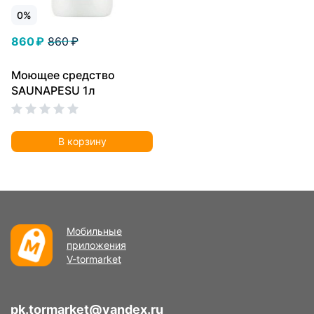
0%
860 ₽
860 ₽
Моющее средство
SAUNAPESU 1л
В корзину
Мобильные
приложения
V-tormarket
pk.tormarket@yandex.ru