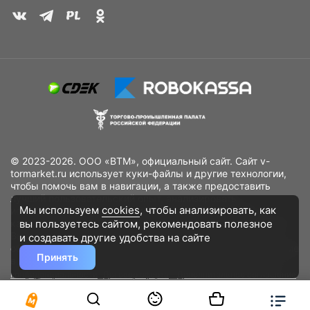
© 2023-2026. ООО «ВТМ», официальный сайт. Сайт v-
tormarket.ru использует куки-файлы и другие технологии,
чтобы помочь вам в навигации, а также предоставить
лучший пользовательский опыт, анализировать
Мы используем
cookies
, чтобы анализировать, как
использование наших продуктов и услуг, повысить
вы пользуетесь сайтом, рекомендовать
полезное
качество рекламных и маркетинговых активностей. Если
Вы не хотите, чтобы Ваши пользовательские данные
и создавать другие удобства на сайте
обрабатывались, пожалуйста, ограничьте их использование
Принять
в своём браузере.
Пользовательское соглашение
Политика
конфиденциальности
Договор оферта
Дополнительное соглашение
к договору (оферте)
Согласия на обработку персональных данных
Разработано
DST Global