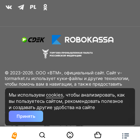
© 2023-2026. ООО «ВТМ», официальный сайт. Сайт v-
tormarket.ru использует куки-файлы и другие технологии,
чтобы помочь вам в навигации, а также предоставить
лучший пользовательский опыт, анализировать
Мы используем
cookies
, чтобы анализировать, как
использование наших продуктов и услуг, повысить
вы пользуетесь сайтом, рекомендовать
полезное
качество рекламных и маркетинговых активностей. Если
Вы не хотите, чтобы Ваши пользовательские данные
и создавать другие удобства на сайте
обрабатывались, пожалуйста, ограничьте их использование
Принять
в своём браузере.
Пользовательское соглашение
Политика
конфиденциальности
Договор оферта
Дополнительное соглашение
к договору (оферте)
Согласия на обработку персональных данных
Разработано
DST Global