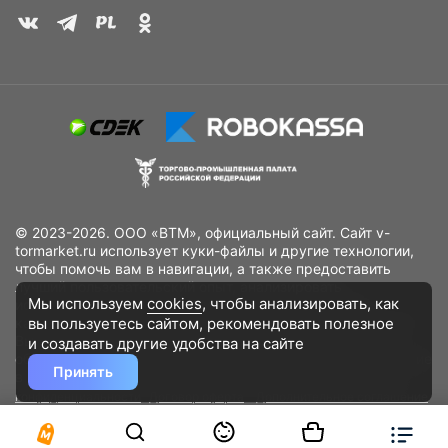
© 2023-2026. ООО «ВТМ», официальный сайт. Сайт v-
tormarket.ru использует куки-файлы и другие технологии,
чтобы помочь вам в навигации, а также предоставить
лучший пользовательский опыт, анализировать
Мы используем
cookies
, чтобы анализировать, как
использование наших продуктов и услуг, повысить
вы пользуетесь сайтом, рекомендовать
полезное
качество рекламных и маркетинговых активностей. Если
Вы не хотите, чтобы Ваши пользовательские данные
и создавать другие удобства на сайте
обрабатывались, пожалуйста, ограничьте их использование
Принять
в своём браузере.
Пользовательское соглашение
Политика
конфиденциальности
Договор оферта
Дополнительное соглашение
к договору (оферте)
Согласия на обработку персональных данных
Разработано
DST Global