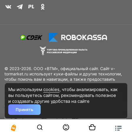
© 2023-2026. ООО «ВТМ», официальный сайт. Сайт v-
tormarket.ru использует куки-файлы и другие технологии,
чтобы помочь вам в навигации, а также предоставить
лучший пользовательский опыт, анализировать
Мы используем
cookies
, чтобы анализировать, как
использование наших продуктов и услуг, повысить
вы пользуетесь сайтом, рекомендовать
полезное
качество рекламных и маркетинговых активностей. Если
Вы не хотите, чтобы Ваши пользовательские данные
и создавать другие удобства на сайте
обрабатывались, пожалуйста, ограничьте их использование
Принять
в своём браузере.
Пользовательское соглашение
Политика
конфиденциальности
Договор оферта
Дополнительное соглашение
к договору (оферте)
Согласия на обработку персональных данных
Разработано
DST Global