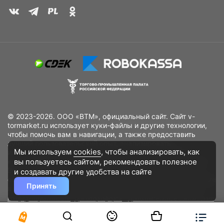
© 2023-2026. ООО «ВТМ», официальный сайт. Сайт v-
tormarket.ru использует куки-файлы и другие технологии,
чтобы помочь вам в навигации, а также предоставить
лучший пользовательский опыт, анализировать
Мы используем
cookies
, чтобы анализировать, как
использование наших продуктов и услуг, повысить
вы пользуетесь сайтом, рекомендовать
полезное
качество рекламных и маркетинговых активностей. Если
Вы не хотите, чтобы Ваши пользовательские данные
и создавать другие удобства на сайте
обрабатывались, пожалуйста, ограничьте их использование
Принять
в своём браузере.
Пользовательское соглашение
Политика
конфиденциальности
Договор оферта
Дополнительное соглашение
к договору (оферте)
Согласия на обработку персональных данных
Разработано
DST Global