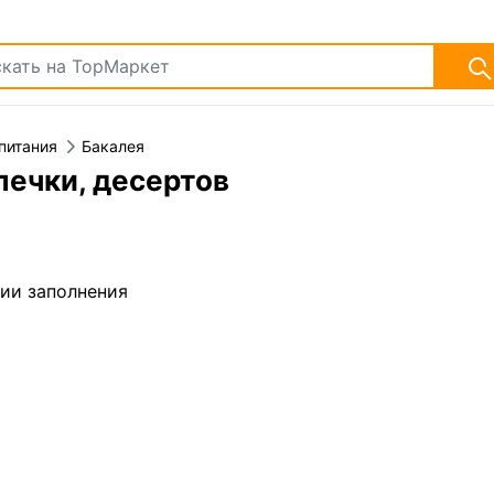
питания
Бакалея
печки, десертов
дии заполнения