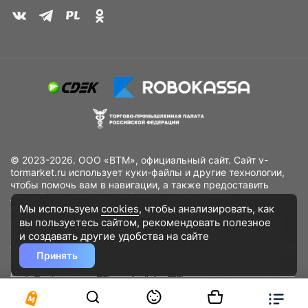
© 2023-2026. ООО «ВТМ», официальный сайт. Сайт v-
tormarket.ru использует куки-файлы и другие технологии,
чтобы помочь вам в навигации, а также предоставить
лучший пользовательский опыт, анализировать
Мы используем
cookies
, чтобы анализировать, как
использование наших продуктов и услуг, повысить
вы пользуетесь сайтом, рекомендовать
полезное
качество рекламных и маркетинговых активностей. Если
Вы не хотите, чтобы Ваши пользовательские данные
и создавать другие удобства на сайте
обрабатывались, пожалуйста, ограничьте их использование
Принять
в своём браузере.
Пользовательское соглашение
Политика
конфиденциальности
Договор оферта
Дополнительное соглашение
к договору (оферте)
Согласия на обработку персональных данных
Разработано
DST Global