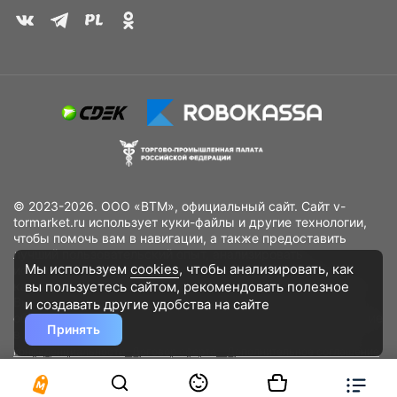
© 2023-2026. ООО «ВТМ», официальный сайт. Сайт v-
tormarket.ru использует куки-файлы и другие технологии,
чтобы помочь вам в навигации, а также предоставить
лучший пользовательский опыт, анализировать
Мы используем
cookies
, чтобы анализировать, как
использование наших продуктов и услуг, повысить
вы пользуетесь сайтом, рекомендовать
полезное
качество рекламных и маркетинговых активностей. Если
Вы не хотите, чтобы Ваши пользовательские данные
и создавать другие удобства на сайте
обрабатывались, пожалуйста, ограничьте их использование
Принять
в своём браузере.
Пользовательское соглашение
Политика
конфиденциальности
Договор оферта
Дополнительное соглашение
к договору (оферте)
Согласия на обработку персональных данных
Разработано
DST Global