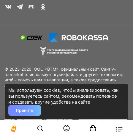
© 2023-2026. ООО «ВТМ», официальный сайт. Сайт v-
tormarket.ru использует куки-файлы и другие технологии,
чтобы помочь вам в навигации, а также предоставить
лучший пользовательский опыт, анализировать
Мы используем
cookies
, чтобы анализировать, как
использование наших продуктов и услуг, повысить
вы пользуетесь сайтом, рекомендовать
полезное
качество рекламных и маркетинговых активностей. Если
Вы не хотите, чтобы Ваши пользовательские данные
и создавать другие удобства на сайте
обрабатывались, пожалуйста, ограничьте их использование
Принять
в своём браузере.
Пользовательское соглашение
Политика
конфиденциальности
Договор оферта
Дополнительное соглашение
к договору (оферте)
Согласия на обработку персональных данных
Разработано
DST Global