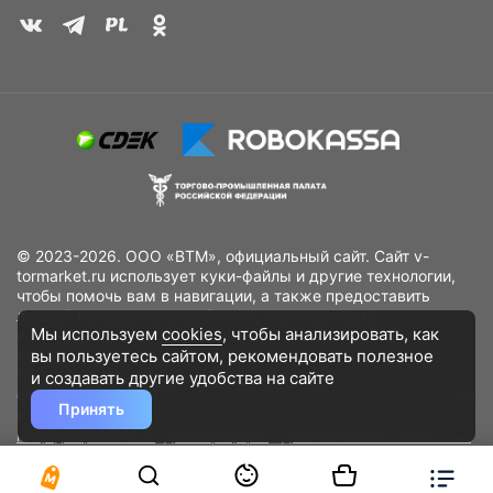
© 2023-2026. ООО «ВТМ», официальный сайт. Сайт v-
tormarket.ru использует куки-файлы и другие технологии,
чтобы помочь вам в навигации, а также предоставить
лучший пользовательский опыт, анализировать
Мы используем
cookies
, чтобы анализировать, как
использование наших продуктов и услуг, повысить
вы пользуетесь сайтом, рекомендовать
полезное
качество рекламных и маркетинговых активностей. Если
Вы не хотите, чтобы Ваши пользовательские данные
и создавать другие удобства на сайте
обрабатывались, пожалуйста, ограничьте их использование
Принять
в своём браузере.
Пользовательское соглашение
Политика
конфиденциальности
Договор оферта
Дополнительное соглашение
к договору (оферте)
Согласия на обработку персональных данных
Разработано
DST Global